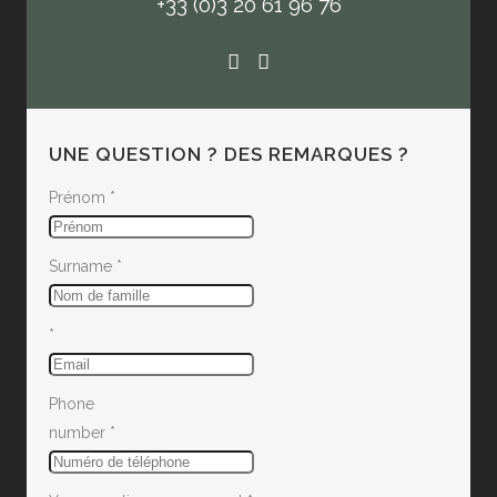
+33 (0)3 20 61 96 76
UNE QUESTION ? DES REMARQUES ?
Prénom
*
Surname
*
*
Phone
number
*