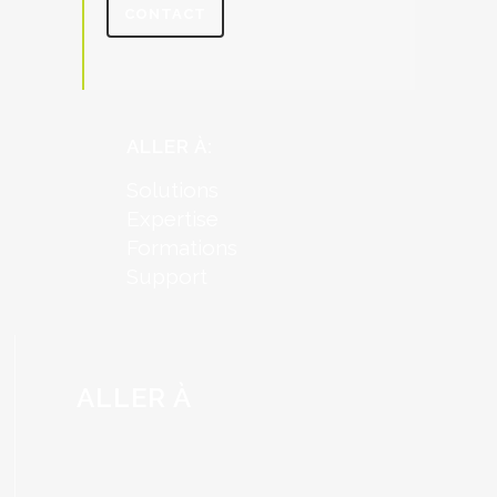
CONTACT
ALLER À:
Solutions
Expertise
Formations
Support
ALLER À