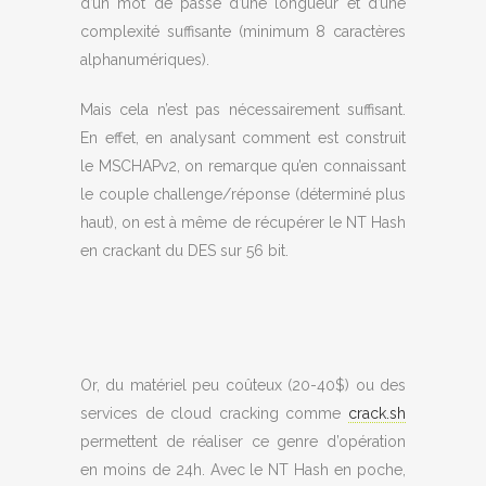
d’un mot de passe d’une longueur et d’une
complexité suffisante (minimum 8 caractères
alphanumériques).
Mais cela n’est pas nécessairement suffisant.
En effet, en analysant comment est construit
le MSCHAPv2, on remarque qu’en connaissant
le couple challenge/réponse (déterminé plus
haut), on est à même de récupérer le NT Hash
en crackant du DES sur 56 bit.
Or, du matériel peu coûteux (20-40$) ou des
services de cloud cracking comme
crack.sh
permettent de réaliser ce genre d’opération
en moins de 24h. Avec le NT Hash en poche,