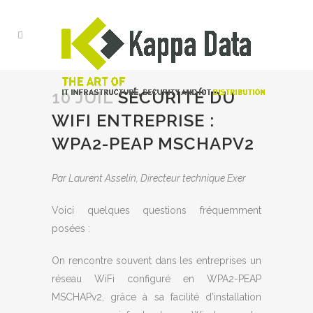
10 JUIL
SÉCURITÉ DU
WIFI ENTREPRISE :
WPA2-PEAP MSCHAPV2
Par Laurent Asselin, Directeur technique Exer
Voici quelques questions fréquemment
posées :
On rencontre souvent dans les entreprises un
réseau WiFi configuré en WPA2-PEAP
MSCHAPv2, grâce à sa facilité d’installation