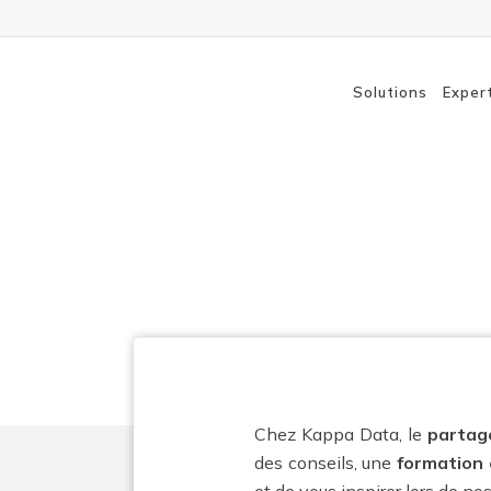
Solutions
Exper
Formations, 
Solutions Wi-Fi
Switch
Routage
Sauvegarde
Chez Kappa Data, le
partag
des conseils, une
formation 