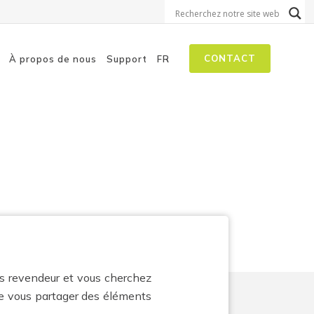
CONTACT
À propos de nous
Support
FR
ements
on aux menaces
isation à la sécurité
 autopilotes
es revendeur et vous cherchez
e vous partager des éléments