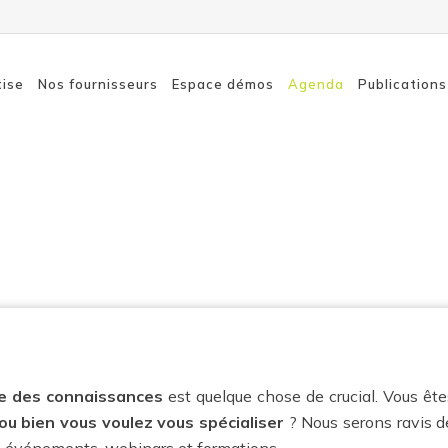
tise
Nos fournisseurs
Espace démos
Agenda
Publications
webinaires et évén
Connexion à distance
SASE
sécurisée
Détecti
Sécurité des terminaux
Sensibil
Sécurité du cloud
Réseaux
Sécurité réseau
e des connaissances
est quelque chose de crucial. Vous êt
ou bien vous voulez vous spécialiser
? Nous serons ravis d