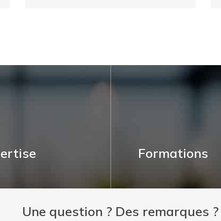
ertise
Formations
Une question ? Des remarques ?