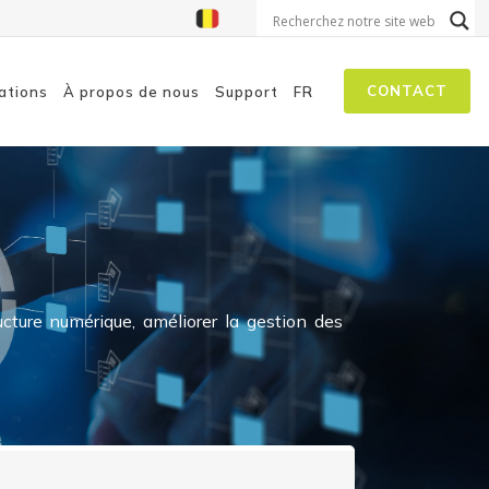
CONTACT
ations
À propos de nous
Support
FR
on aux menaces
isation à la sécurité
 autopilotes
ucture numérique,
améliorer la gestion des