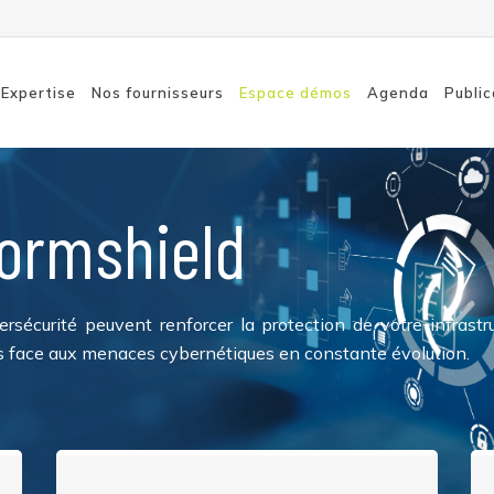
Expertise
Nos fournisseurs
Espace démos
Agenda
Public
ormshield
Connexion à distance
SASE
sécurisée
Détecti
Sécurité des terminaux
Sensibil
Sécurité du cloud
Réseaux
sécurité peuvent renforcer la protection de votre infrastr
Sécurité réseau
ités face aux menaces cybernétiques en constante évolution.