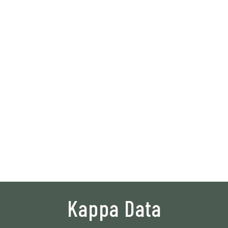
Aller à
Solutions
Exp
Kappa Data