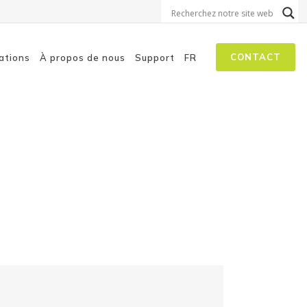
CONTACT
ations
À propos de nous
Support
FR
on aux menaces
isation à la sécurité
 autopilotes