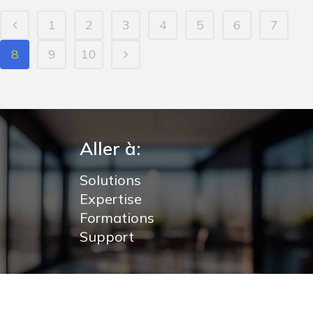
1
2
3
4
5
6
7
8
9
10
Aller à:
Solutions
Expertise
Formations
Support