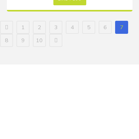
1
2
3
4
5
6
7
8
9
10
Aller à:
Solutions
Expertise
Formations
Support