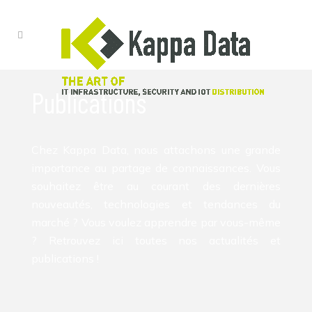
Publications
Chez Kappa Data, nous attachons une grande
importance au partage de connaissances. Vous
souhaitez être au courant des dernières
nouveautés, technologies et tendances du
marché ? Vous voulez apprendre par vous-même
? Retrouvez ici toutes nos actualités et
publications !