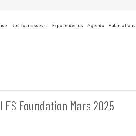
tise
Nos fournisseurs
Espace démos
Agenda
Publications
Connexion à distance
SASE
sécurisée
Détecti
Sécurité des terminaux
Sensibil
Sécurité du cloud
Réseaux
Sécurité réseau
LES Foundation Mars 2025