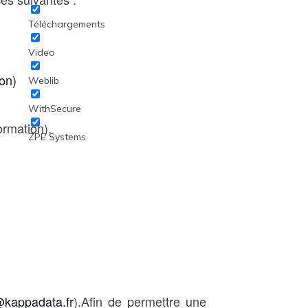
Téléchargements
Video
ion)
Weblib
WithSecure
ormation).
ZPE Systems
@kappadata.fr
).Afin de permettre une