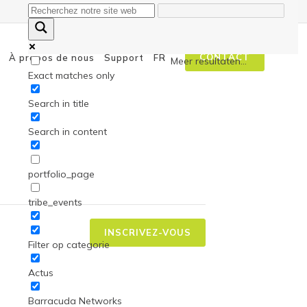
CONTACT
À propos de nous
Support
FR
Meer resultaten...
Exact matches only
Search in title
Search in content
on aux menaces
portfolio_page
isation à la sécurité
 autopilotes
tribe_events
INSCRIVEZ-VOUS
Filter op categorie
Actus
Barracuda Networks