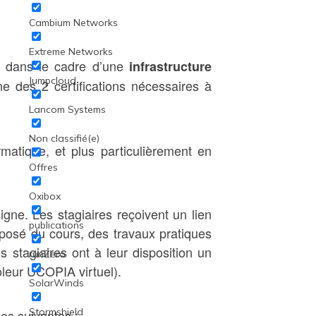
Cambium Networks
Extreme Networks
A dans le cadre d’une
infrastructure
Jumpcloud
ne des 2 certifications nécessaires à
Lancom Systems
Non classifié(e)
matique, et plus particulièrement en
Offres
Oxibox
igne. Les stagiaires reçoivent un lien
publications
posé du cours, des travaux pratiques
s stagiaires ont à leur disposition un
runZero
leur UCOPIA virtuel).
SolarWinds
Stormshield
ces suivantes :