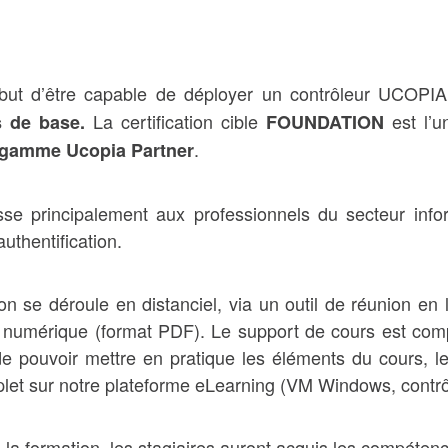
 but d’être capable de déployer un contrôleur UCOPI
La certification cible
est l’u
s de base.
FOUNDATION
.
gamme Ucopia Partner
sse principalement aux professionnels du secteur infor
uthentification.
on se déroule en distanciel, via un outil de réunion en l
s numérique (format PDF). Le support de cours est com
de pouvoir mettre en pratique les éléments du cours, le
let sur notre plateforme eLearning (VM Windows, contrô
e la formation, les stagiaires auront acquis les compéten