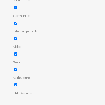
SolarWinds
Stormshield
Téléchargements
Video
Weblib
WithSecure
ZPE Systems