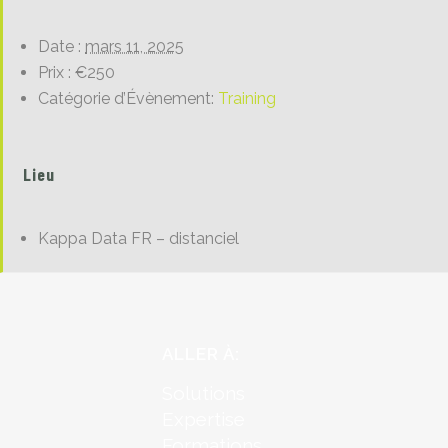
Date :
mars 11, 2025
Prix :
€250
Catégorie d’Évènement:
Training
Lieu
Kappa Data FR – distanciel
ALLER À:
Solutions
Expertise
Formations