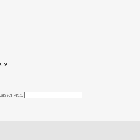
lité
*
laisser vide.