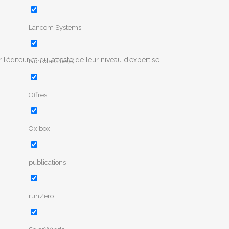
Lancom Systems
iteur et qui atteste de leur niveau d’expertise.
Non classifié(e)
Offres
Oxibox
publications
runZero