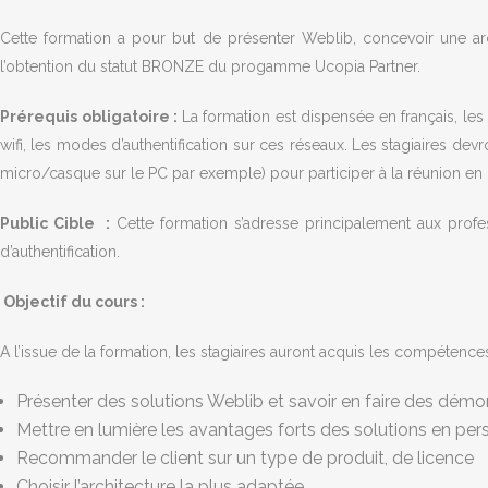
Cette formation a pour but de présenter Weblib, concevoir une archi
l’obtention du statut BRONZE du progamme Ucopia Partner.
Prérequis obligatoire :
La formation est dispensée en français, le
wifi, les modes d’authentification sur ces réseaux. Les stagiaires de
micro/casque sur le PC par exemple) pour participer à la réunion en 
Public Cible :
Cette formation s’adresse principalement aux prof
d’authentification.
Objectif du cours :
A l’issue de la formation, les stagiaires auront acquis les compétences
Présenter des solutions Weblib et savoir en faire des démo
Mettre en lumière les avantages forts des solutions en pers
Recommander le client sur un type de produit, de licence
Choisir l’architecture la plus adaptée