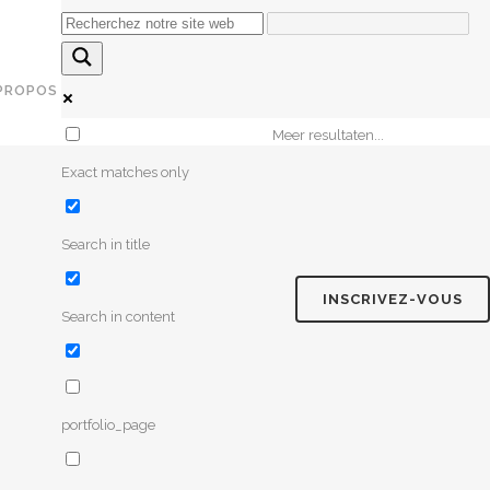
PROPOS DE NOUS
SUPPORT
FR
CONTACT
Meer resultaten...
Exact matches only
Search in title
ON AUX MENACES
ISATION À LA SÉCURITÉ
INSCRIVEZ-VOUS
 AUTOPILOTES
Search in content
portfolio_page