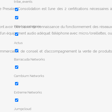
tribe_events
 Presales Consolidation est l’une des 2 certifications nécessaires à
Filter op categorie
vront avoir des bases de connaissance du fonctionnement des réseaux
r d’un équipement audio adéquat (téléphone avec micro/oreillettes, ou
Actus
-commerciales de conseil et d’accompagnement la vente de produits
Barracuda Networks
Cambium Networks
Extreme Networks
Jumpcloud