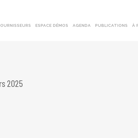
FOURNISSEURS
ESPACE DÉMOS
AGENDA
PUBLICATIONS
À 
CONNEXION À DISTANCE
SASE
SÉCURISÉE
DÉTECTI
SÉCURITÉ DES TERMINAUX
SENSIBIL
rs 2025
SÉCURITÉ DU CLOUD
RÉSEAUX
SÉCURITÉ RÉSEAU