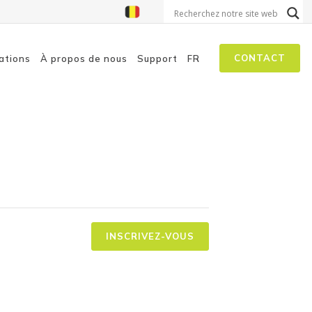
CONTACT
ations
À propos de nous
Support
FR
on aux menaces
isation à la sécurité
 autopilotes
INSCRIVEZ-VOUS