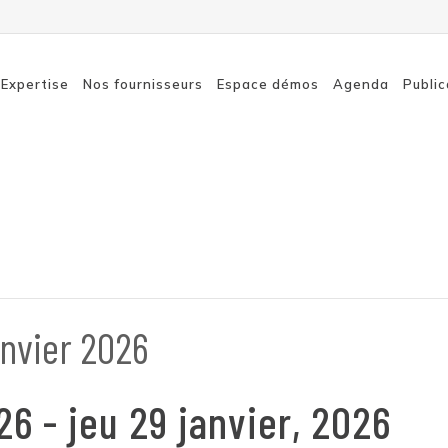
Expertise
Nos fournisseurs
Espace démos
Agenda
Public
Connexion à distance
SASE
sécurisée
Détecti
Sécurité des terminaux
Sensibil
Sécurité du cloud
Réseaux
Sécurité réseau
nvier 2026
26
-
jeu 29 janvier, 2026