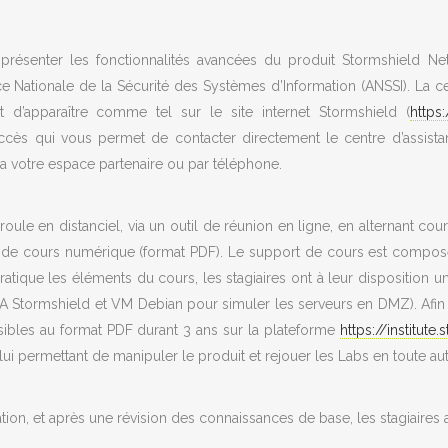
résenter les fonctionnalités avancées du produit Stormshield Netw
e Nationale de la Sécurité des Systèmes d’Information (ANSSI). La cer
 d’apparaître comme tel sur le site internet Stormshield (
https
ccès qui vous permet de contacter directement le centre d’assista
ia votre espace partenaire ou par téléphone.
oule en distanciel, via un outil de réunion en ligne, en alternant cour
t de cours numérique (format PDF). Le support de cours est composé
ratique les éléments du cours, les stagiaires ont à leur disposition
tormshield et VM Debian pour simuler les serveurs en DMZ). Afin de 
ibles au format PDF durant 3 ans sur la plateforme
https://institute
lui permettant de manipuler le produit et rejouer les Labs en toute a
mation, et après une révision des connaissances de base, les stagiaire