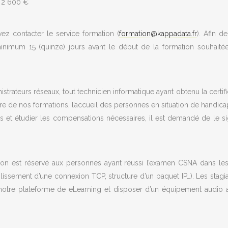
e 2 600 €
vez contacter le service formation (
formation@kappadata.fr
). Afin 
nimum 15 (quinze) jours avant le début de la formation souhaitée. L
strateurs réseaux, tout technicien informatique ayant obtenu la cert
re de nos formations, l’accueil des personnes en situation de handica
ns et étudier les compensations nécessaires, il est demandé de le si
tion est réservé aux personnes ayant réussi l’examen CSNA dans l
issement d’une connexion TCP, structure d’un paquet IP…). Les stagia
 notre plateforme de eLearning et disposer d’un équipement audio a