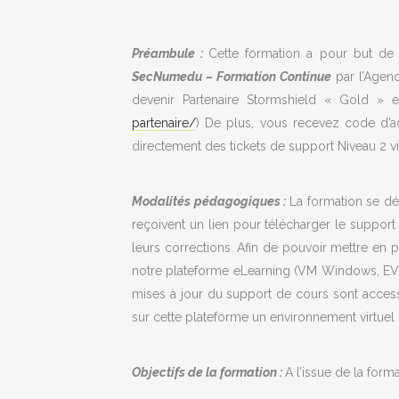
Préambule :
Cette formation a pour but de p
SecNumedu – Formation Continue
par l’Agenc
devenir Partenaire Stormshield « Gold » et
partenaire/
) De plus, vous recevez code d’a
directement des tickets de support Niveau 2 v
Modalités pédagogiques :
La formation se dér
reçoivent un lien pour télécharger le suppor
leurs corrections. Afin de pouvoir mettre en p
notre plateforme eLearning (VM Windows, EVA S
mises à jour du support de cours sont access
sur cette plateforme un environnement virtuel 
Objectifs de la formation :
A l’issue de la for