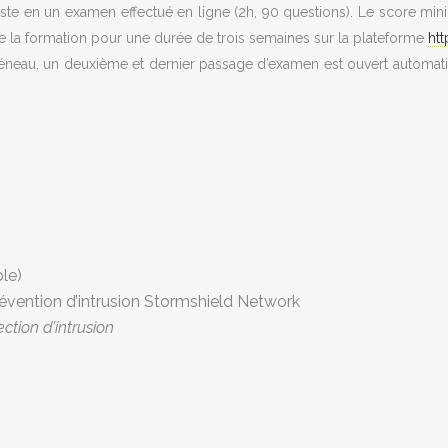
siste en un examen effectué en ligne (2h, 90 questions). Le score min
de la formation pour une durée de trois semaines sur la plateforme
htt
réneau, un deuxième et dernier passage d’examen est ouvert automa
ble)
évention d’intrusion Stormshield Network
ction d’intrusion