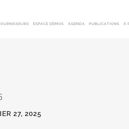
FOURNISSEURS
ESPACE DÉMOS
AGENDA
PUBLICATIONS
À 
CONNEXION À DISTANCE
SA
SÉCURISÉE
DÉ
SÉCURITÉ DES TERMINAUX
SEN
SÉCURITÉ DU CLOUD
RÉ
SÉCURITÉ RÉSEAU
5
IER 27, 2025