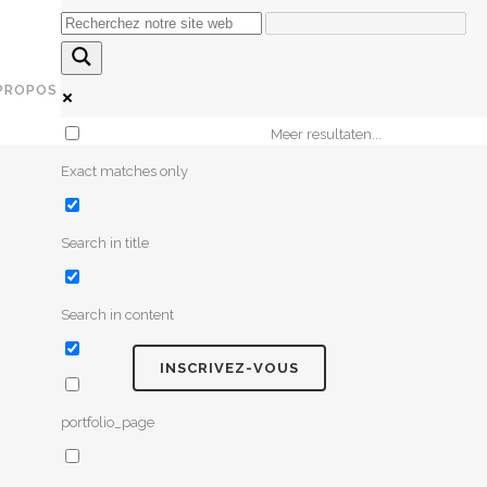
PROPOS DE NOUS
SUPPORT
FR
CONTACT
Meer resultaten...
Exact matches only
SE
Search in title
TECTION AUX MENACES
SIBILISATION À LA SÉCURITÉ
SEAUX AUTOPILOTES
Search in content
INSCRIVEZ-VOUS
portfolio_page