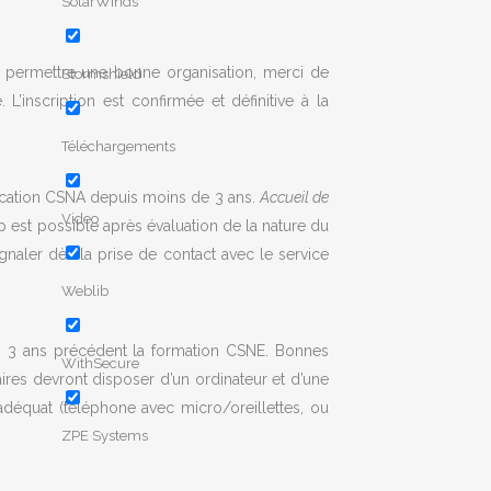
SolarWinds
de permettre une bonne organisation, merci de
Stormshield
’inscription est confirmée et définitive à la
Téléchargements
ification CSNA depuis moins de 3 ans.
Accueil de
Video
p est possible après évaluation de la nature du
gnaler dès la prise de contact avec le service
Weblib
es 3 ans précédent la formation CSNE. Bonnes
WithSecure
ires devront disposer d’un ordinateur et d’une
déquat (téléphone avec micro/oreillettes, ou
ZPE Systems