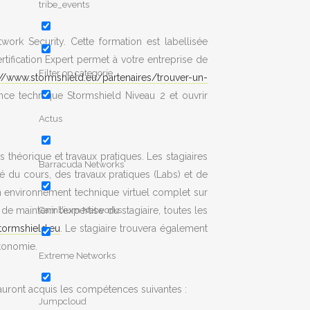
tribe_events
ork Security. Cette formation est labellisée
tification Expert permet à votre entreprise de
Filter op categorie
://www.stormshield.eu/partenaires/trouver-un-
nce technique Stormshield Niveau 2 et ouvrir
Actus
s théorique et travaux pratiques. Les stagiaires
Barracuda Networks
 du cours, des travaux pratiques (Labs) et de
 un environnement technique virtuel complet sur
maintenir l’expertise du stagiaire, toutes les
Cambium Networks
.stormshield.eu
. Le stagiaire trouvera également
utonomie.
Extreme Networks
s auront acquis les compétences suivantes :
Jumpcloud