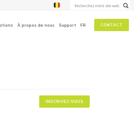
CONTACT
ations
À propos de nous
Support
FR
on aux menaces
isation à la sécurité
 autopilotes
INSCRIVEZ-VOUS