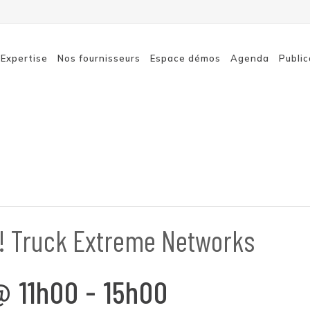
Expertise
Nos fournisseurs
Espace démos
Agenda
Public
Connexion à distance
SASE
sécurisée
Détecti
Sécurité des terminaux
Sensibil
Sécurité du cloud
Réseaux
Sécurité réseau
E! Truck Extreme Networks
@ 11h00
-
15h00