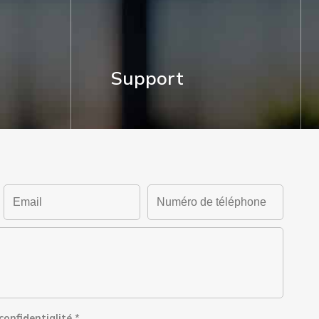
Support
 confidentialité
*