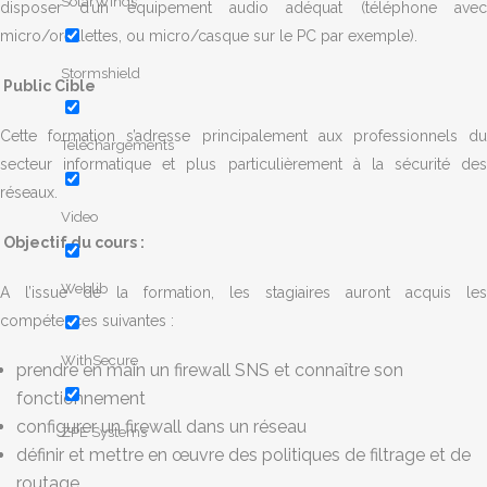
SolarWinds
disposer d’un équipement audio adéquat (téléphone avec
micro/oreillettes, ou micro/casque sur le PC par exemple).
Stormshield
Public Cible
Cette formation s’adresse principalement aux professionnels du
Téléchargements
secteur informatique et plus particulièrement à la sécurité des
réseaux.
Video
Objectif du cours :
Weblib
A l’issue de la formation, les stagiaires auront acquis les
compétences suivantes :
WithSecure
prendre en main un firewall SNS et connaître son
fonctionnement
configurer un firewall dans un réseau
ZPE Systems
définir et mettre en œuvre des politiques de filtrage et de
routage