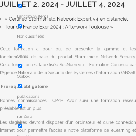
JUILLET 2, 2024
-
JUILLET 4, 2024
Lancom Systems
«
Certified Stormshield Network Expert v4 en distanciel
Tour de France Exer 2024 : Afterwork Toulouse
»
Non classifié(e)
Cette formation a pour but de présenter la gamme et les
Offres
fonctionnalités de base du produit Stormshield Network Security.
Cette formation est labellisée SecNumedu – Formation Continue par
l’Agence Nationale de la Sécurité des Systèmes d’Information (ANSSI)
Oxibox
Prérequis obligatoire
publications
Bonnes connaissances TCP/IP. Avoir suivi une formation réseau
préalable est un plus.
runZero
Les stagiaires devront disposer d’un ordinateur et d’une connexion
Internet pour permettre l’accès à notre plateforme de eLearning et