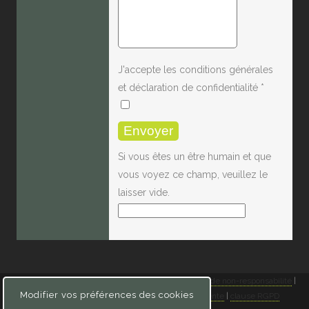
J'accepte les conditions générales
et déclaration de confidentialité
*
Si vous êtes un être humain et que
vous voyez ce champ, veuillez le
laisser vide.
© Kappa Data |
déclaration de confidentialité
|
clause de non-responsabilité
|
Modifier vos préférences des cookies
politique de cookies
|
conditions générales de vente
|
clause RGPD