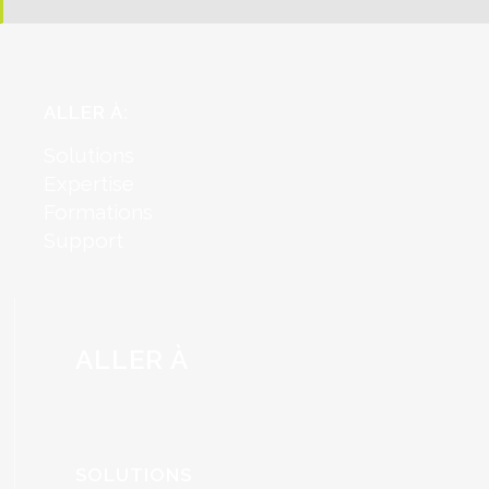
ALLER À:
Solutions
Expertise
Formations
Support
ALLER À
SOLUTIONS