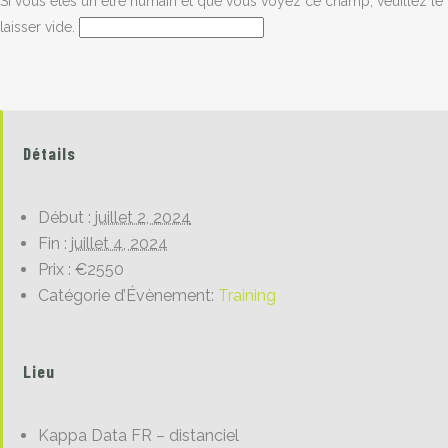
Si vous êtes un être humain et que vous voyez ce champ, veuillez le
laisser vide.
Détails
Début :
juillet 2, 2024
Fin :
juillet 4, 2024
Prix :
€2550
Catégorie d’Évènement:
Training
Lieu
Kappa Data FR – distanciel